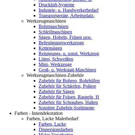
Druckluft-Systeme
Industrie- u. Handwerkerbedarf
Transportgeräte, Arbeitsplatz-
Werkzeugmaschinen
Bohrmaschinen
Schleifmaschinen
Sägen, Hobeln, Fräsen usw.
Befestigungswerkzeuge
Kettensägen
Reinigungs- u. sonst. Werkzeug
Löten, Schweißen
Mini- Werkzeuge
Groß- u. Werkstatt-Maschinen
Werkzeugmaschinen-Zubehör
Zubehör für Bohren, Bohrhilfen
Zubehör für Schleifen, Poliere
Zubehör für Sägen
Zubehör für Fräsen, Raspeln, H
Zubehör für Schrauben, Halten
Sonstige Zubehör-Sortimente
Farben - Innendekoration
Farben, Lacke Malerbedarf
Farben, Lacke
Dispersionsfarben
Maler-Vorarbeiten