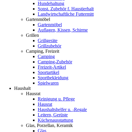
Hundehaltung
Sonst. Zubehör f. Haustierhalt
Landwirtschaftliche Futtermitt
Gartenmöbel
Gartenmöbel
Auflagen, Kissen, Schirme
Grillen
Grillgeräte
Grillzubehör
Camping, Freizeit
Camping
Camping-Zubehör
Freizeit-Artikel
Sportartikel
Sportbekleidung
Spielwaren
Haushalt
Hausrat
Reinigung u. Pflege
Hausrat
Haushaltshelfer u. -Regale
Leitern, Gerüste
Küchenausstattung
Glas, Porzellan, Keramik
Glas