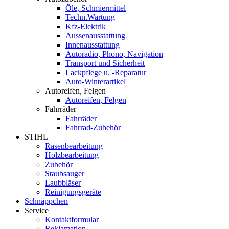
Öle, Schmiermittel
Techn.Wartung
Kfz-Elektrik
Aussenausstattung
Innenausstattung
Autoradio, Phono, Navigation
Transport und Sicherheit
Lackpflege u. -Reparatur
Auto-Winterartikel
Autoreifen, Felgen
Autoreifen, Felgen
Fahrräder
Fahrräder
Fahrrad-Zubehör
STIHL
Rasenbearbeitung
Holzbearbeitung
Zubehör
Staubsauger
Laubbläser
Reinigungsgeräte
Schnäppchen
Service
Kontaktformular
Reklamation