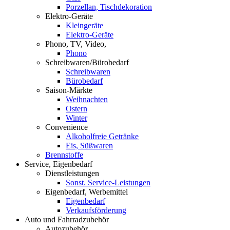
Porzellan, Tischdekoration
Elektro-Geräte
Kleingeräte
Elektro-Geräte
Phono, TV, Video,
Phono
Schreibwaren/Bürobedarf
Schreibwaren
Bürobedarf
Saison-Märkte
Weihnachten
Ostern
Winter
Convenience
Alkoholfreie Getränke
Eis, Süßwaren
Brennstoffe
Service, Eigenbedarf
Dienstleistungen
Sonst. Service-Leistungen
Eigenbedarf, Werbemittel
Eigenbedarf
Verkaufsförderung
Auto und Fahrradzubehör
Autozubehör