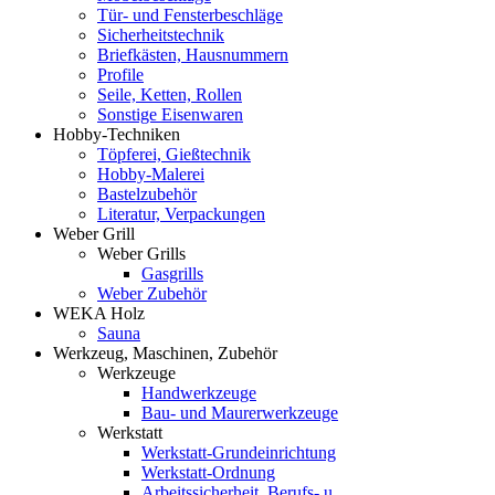
Tür- und Fensterbeschläge
Sicherheitstechnik
Briefkästen, Hausnummern
Profile
Seile, Ketten, Rollen
Sonstige Eisenwaren
Hobby-Techniken
Töpferei, Gießtechnik
Hobby-Malerei
Bastelzubehör
Literatur, Verpackungen
Weber Grill
Weber Grills
Gasgrills
Weber Zubehör
WEKA Holz
Sauna
Werkzeug, Maschinen, Zubehör
Werkzeuge
Handwerkzeuge
Bau- und Maurerwerkzeuge
Werkstatt
Werkstatt-Grundeinrichtung
Werkstatt-Ordnung
Arbeitssicherheit, Berufs- u.