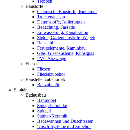
Treppen
Baustoffe
Chemische Baustoffe, Bindemitt
Trockenausbau
Dämmstoffe, Isolierungen
Bedachung, Fassade
Entwässerung, Kanalisation
Steine, Gartenbaustoffe, Wegeb
Baustahl
Fertigelemente, Kaminbau
Glas, Glasbausteine, Kunstglas
PVC Abzweige
Fliesen
Fliesen
Fliesenzubehör
Baustellenzubehör etc
Bauzubehör
Sanitär
Badausbau
Badmöbel
Spiegelschränke
Spiegel
Sanitär-Keramik
Badewannen und Duschtassen
Dusch-Systeme und Zubehör