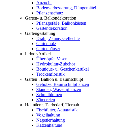
Anzucht
Bodenverbesserung, Düngemittel
Pflanzenschutz
Garten- u. Balkondekoration
Pflanzgefäße, Balkonkästen
Gartendekoration
Gartengestaltung
Draht, Zäune, Geflechte
Gartenholz
Gartenhäuser
Indoor-Artikel
Übertöpfe, Vasen
Hydrokultur-Zubehör
Boutique- u. Geschenkartikel
Trockenfloristik
Garten-, Balkon u. Baumschulpf
Gehölze, Baumschulpflanzen
Stauden, Wasserpflanzen
Schnittblumen
Sämereien
Heimtiere, Tierbedarf, Tiernah
Fischfutter, Aquaraistik
Vogelhaltung
Nagetierhaltung
Katzenhaltung