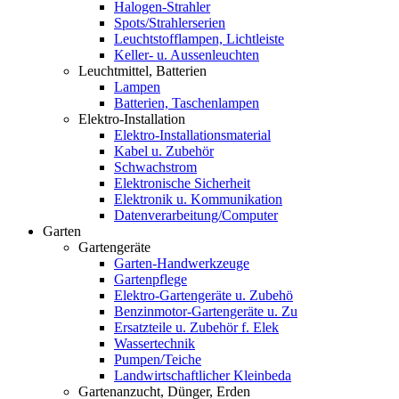
Halogen-Strahler
Spots/Strahlerserien
Leuchtstofflampen, Lichtleiste
Keller- u. Aussenleuchten
Leuchtmittel, Batterien
Lampen
Batterien, Taschenlampen
Elektro-Installation
Elektro-Installationsmaterial
Kabel u. Zubehör
Schwachstrom
Elektronische Sicherheit
Elektronik u. Kommunikation
Datenverarbeitung/Computer
Garten
Gartengeräte
Garten-Handwerkzeuge
Gartenpflege
Elektro-Gartengeräte u. Zubehö
Benzinmotor-Gartengeräte u. Zu
Ersatzteile u. Zubehör f. Elek
Wassertechnik
Pumpen/Teiche
Landwirtschaftlicher Kleinbeda
Gartenanzucht, Dünger, Erden