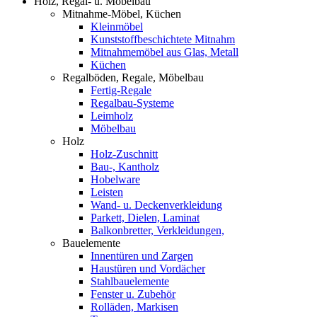
Holz, Regal- u. Möbelbau
Mitnahme-Möbel, Küchen
Kleinmöbel
Kunststoffbeschichtete Mitnahm
Mitnahmemöbel aus Glas, Metall
Küchen
Regalböden, Regale, Möbelbau
Fertig-Regale
Regalbau-Systeme
Leimholz
Möbelbau
Holz
Holz-Zuschnitt
Bau-, Kantholz
Hobelware
Leisten
Wand- u. Deckenverkleidung
Parkett, Dielen, Laminat
Balkonbretter, Verkleidungen,
Bauelemente
Innentüren und Zargen
Haustüren und Vordächer
Stahlbauelemente
Fenster u. Zubehör
Rolläden, Markisen