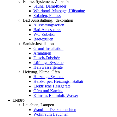
Fitness-Systeme u. Zubehör
Sauna, Dampfbäder
Whirlpool, Massage, Hilfsmitte
Solarien, Fitness
Bad-Aussstattung, -dekoration
Ausstattungsserien
Bad-Accessoires
WC-Zubehör
Badtextilien
Sanitär-Installation
Grund-Installation
Armaturen
Dusch-Zubehör
Lüftungs-Systeme
Heißwassergeräte
Heizung, Klima, Öfen
Heizungs-Systeme
Heizkörper, Heizungsinstallati
Elektrische Heizgeräte
Öfen und Kamine
Klima u. Raumluft, Wasser
Elektro
Leuchten, Lampen
Wand- u. Deckenleuchten
Wohnraum-Leuchten