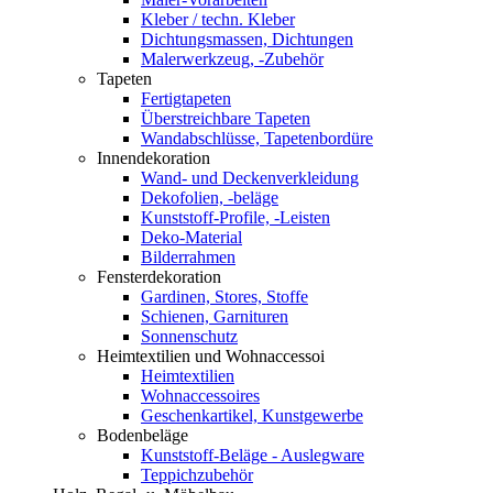
Kleber / techn. Kleber
Dichtungsmassen, Dichtungen
Malerwerkzeug, -Zubehör
Tapeten
Fertigtapeten
Überstreichbare Tapeten
Wandabschlüsse, Tapetenbordüre
Innendekoration
Wand- und Deckenverkleidung
Dekofolien, -beläge
Kunststoff-Profile, -Leisten
Deko-Material
Bilderrahmen
Fensterdekoration
Gardinen, Stores, Stoffe
Schienen, Garnituren
Sonnenschutz
Heimtextilien und Wohnaccessoi
Heimtextilien
Wohnaccessoires
Geschenkartikel, Kunstgewerbe
Bodenbeläge
Kunststoff-Beläge - Auslegware
Teppichzubehör