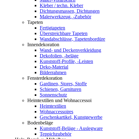
Kleber / techn. Kleber
Dichtungsmassen, Dichtungen
Malerwerkzeug, -Zubehör
Tapeten
Fertigtapeten
Überstreichbare Tapeten
Wandabschlüsse, Tapetenbordüre
Innendekoration
Wand- und Deckenverkleidung
Dekofolien, -beläge
Kunststoff-Profile, -Leisten
Deko-Material
Bilderrahmen
Fensterdekoration
Gardinen, Stores, Stoffe
Schienen, Garnituren
Sonnenschutz
Heimtextilien und Wohnaccessoi
Heimtextilien
Wohnaccessoires
Geschenkartikel, Kunstgewerbe
Bodenbeläge
Kunststoff-Beläge - Auslegware
Teppichzubehör