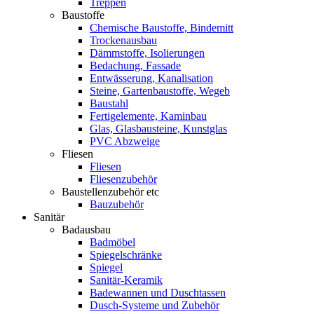
Treppen
Baustoffe
Chemische Baustoffe, Bindemitt
Trockenausbau
Dämmstoffe, Isolierungen
Bedachung, Fassade
Entwässerung, Kanalisation
Steine, Gartenbaustoffe, Wegeb
Baustahl
Fertigelemente, Kaminbau
Glas, Glasbausteine, Kunstglas
PVC Abzweige
Fliesen
Fliesen
Fliesenzubehör
Baustellenzubehör etc
Bauzubehör
Sanitär
Badausbau
Badmöbel
Spiegelschränke
Spiegel
Sanitär-Keramik
Badewannen und Duschtassen
Dusch-Systeme und Zubehör