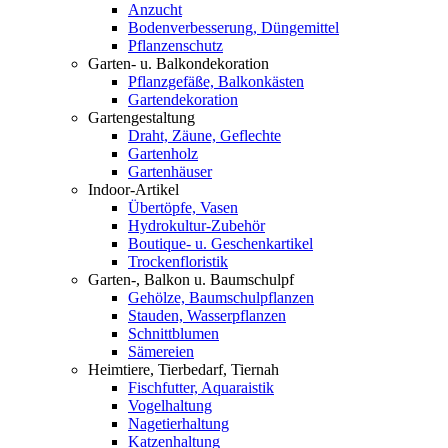
Anzucht
Bodenverbesserung, Düngemittel
Pflanzenschutz
Garten- u. Balkondekoration
Pflanzgefäße, Balkonkästen
Gartendekoration
Gartengestaltung
Draht, Zäune, Geflechte
Gartenholz
Gartenhäuser
Indoor-Artikel
Übertöpfe, Vasen
Hydrokultur-Zubehör
Boutique- u. Geschenkartikel
Trockenfloristik
Garten-, Balkon u. Baumschulpf
Gehölze, Baumschulpflanzen
Stauden, Wasserpflanzen
Schnittblumen
Sämereien
Heimtiere, Tierbedarf, Tiernah
Fischfutter, Aquaraistik
Vogelhaltung
Nagetierhaltung
Katzenhaltung