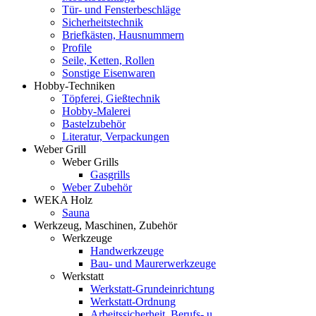
Tür- und Fensterbeschläge
Sicherheitstechnik
Briefkästen, Hausnummern
Profile
Seile, Ketten, Rollen
Sonstige Eisenwaren
Hobby-Techniken
Töpferei, Gießtechnik
Hobby-Malerei
Bastelzubehör
Literatur, Verpackungen
Weber Grill
Weber Grills
Gasgrills
Weber Zubehör
WEKA Holz
Sauna
Werkzeug, Maschinen, Zubehör
Werkzeuge
Handwerkzeuge
Bau- und Maurerwerkzeuge
Werkstatt
Werkstatt-Grundeinrichtung
Werkstatt-Ordnung
Arbeitssicherheit, Berufs- u.