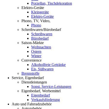
Porzellan, Tischdekoration
Elektro-Geräte
Kleingeräte
Elektro-Geräte
Phono, TV, Video,
Phono
Schreibwaren/Bürobedarf
Schreibwaren
Bürobedarf
Saison-Märkte
Weihnachten
Ostern
Winter
Convenience
Alkoholfreie Getränke
Eis, Süßwaren
Brennstoffe
Service, Eigenbedarf
Dienstleistungen
Sonst. Service-Leistungen
Eigenbedarf, Werbemittel
Eigenbedarf
Verkaufsförderung
Auto und Fahrradzubehör
Autozubehör