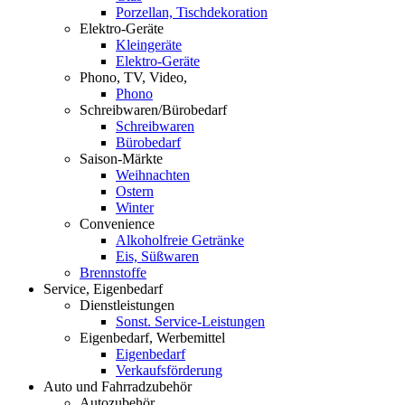
Porzellan, Tischdekoration
Elektro-Geräte
Kleingeräte
Elektro-Geräte
Phono, TV, Video,
Phono
Schreibwaren/Bürobedarf
Schreibwaren
Bürobedarf
Saison-Märkte
Weihnachten
Ostern
Winter
Convenience
Alkoholfreie Getränke
Eis, Süßwaren
Brennstoffe
Service, Eigenbedarf
Dienstleistungen
Sonst. Service-Leistungen
Eigenbedarf, Werbemittel
Eigenbedarf
Verkaufsförderung
Auto und Fahrradzubehör
Autozubehör