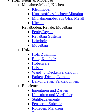
Holz, Regal- u. Möbelbau
Mitnahme-Möbel, Küchen
Kleinmöbel
Kunststoffbeschichtete Mitnahm
Mitnahmemöbel aus Glas, Metall
Küchen
Regalböden, Regale, Möbelbau
Fertig-Regale
Regalbau-Systeme
Leimholz
Möbelbau
Holz
Holz-Zuschnitt
Bau-, Kantholz
Hobelware
Leisten
Wand- u. Deckenverkleidung
Parkett, Dielen, Laminat
Balkonbretter, Verkleidungen,
Bauelemente
Innentüren und Zargen
Haustüren und Vordächer
Stahlbauelemente
Fenster u. Zubehör
Rolläden, Markisen