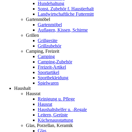
Hundehaltung
Sonst. Zubehör f. Haustierhalt
Landwirtschaftliche Futtermitt
Gartenmöbel
Gartenmöbel
Auflagen, Kissen, Schirme
Grillen
Grillgeräte
Grillzubehör
Camping, Freizeit
Camping
Camping-Zubehör
Freizeit-Artikel
Sportartikel
Sportbekleidung
Spielwaren
Haushalt
Hausrat
Reinigung u. Pflege
Hausrat
Haushaltshelfer u. -Regale
Leitern, Gerüste
Küchenausstattung
Glas, Porzellan, Keramik
Glas