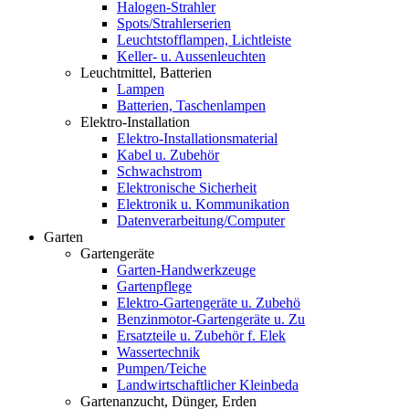
Halogen-Strahler
Spots/Strahlerserien
Leuchtstofflampen, Lichtleiste
Keller- u. Aussenleuchten
Leuchtmittel, Batterien
Lampen
Batterien, Taschenlampen
Elektro-Installation
Elektro-Installationsmaterial
Kabel u. Zubehör
Schwachstrom
Elektronische Sicherheit
Elektronik u. Kommunikation
Datenverarbeitung/Computer
Garten
Gartengeräte
Garten-Handwerkzeuge
Gartenpflege
Elektro-Gartengeräte u. Zubehö
Benzinmotor-Gartengeräte u. Zu
Ersatzteile u. Zubehör f. Elek
Wassertechnik
Pumpen/Teiche
Landwirtschaftlicher Kleinbeda
Gartenanzucht, Dünger, Erden