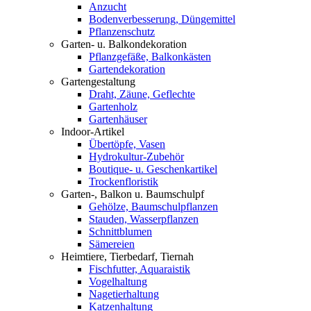
Anzucht
Bodenverbesserung, Düngemittel
Pflanzenschutz
Garten- u. Balkondekoration
Pflanzgefäße, Balkonkästen
Gartendekoration
Gartengestaltung
Draht, Zäune, Geflechte
Gartenholz
Gartenhäuser
Indoor-Artikel
Übertöpfe, Vasen
Hydrokultur-Zubehör
Boutique- u. Geschenkartikel
Trockenfloristik
Garten-, Balkon u. Baumschulpf
Gehölze, Baumschulpflanzen
Stauden, Wasserpflanzen
Schnittblumen
Sämereien
Heimtiere, Tierbedarf, Tiernah
Fischfutter, Aquaraistik
Vogelhaltung
Nagetierhaltung
Katzenhaltung