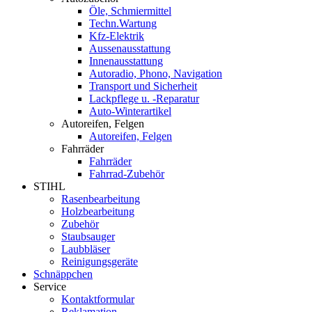
Öle, Schmiermittel
Techn.Wartung
Kfz-Elektrik
Aussenausstattung
Innenausstattung
Autoradio, Phono, Navigation
Transport und Sicherheit
Lackpflege u. -Reparatur
Auto-Winterartikel
Autoreifen, Felgen
Autoreifen, Felgen
Fahrräder
Fahrräder
Fahrrad-Zubehör
STIHL
Rasenbearbeitung
Holzbearbeitung
Zubehör
Staubsauger
Laubbläser
Reinigungsgeräte
Schnäppchen
Service
Kontaktformular
Reklamation