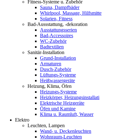
Fitness-Systeme u. Zubehör
Sauna, Dampfbäder
Whirlpool, Massage, Hilfsmitte
Solarien, Fitness
Bad-Aussstattung, -dekoration
Ausstattungsserien
Bad-Accessoires
WC-Zubehör
Badtextilien
Sanitär-Installation
Grund-Installation
Armaturen
Dusch-Zubehör
Lüftungs-Systeme
Heißwassergeräte
Heizung, Klima, Öfen
Heizungs-Systeme
Heizkörper, Heizungsinstallati
Elektrische Heizgeräte
Öfen und Kamine
Klima u. Raumluft, Wasser
Elektro
Leuchten, Lampen
Wand- u. Deckenleuchten
Wohnraum-Leuchten