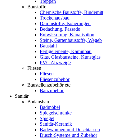
Treppen
Baustoffe
Chemische Baustoffe, Bindemitt
Trockenausbau
Dämmstoffe, Isolierungen
Bedachung, Fassade
Entwässerung, Kanalisation
Steine, Gartenbaustoffe, Wegeb
Baustahl
Fertigelemente, Kaminbau
Glas, Glasbausteine, Kunstglas
PVC Abzweige
Fliesen
Fliesen
Fliesenzubehör
Baustellenzubehör etc
Bauzubehör
Sanitär
Badausbau
Badmöbel
Spiegelschränke
Spiegel
Sanitär-Keramik
Badewannen und Duschtassen
Dusch-Systeme und Zubehör