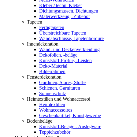
Kleber / techn. Kleber
Dichtungsmassen, Dichtungen
Malerwerkzeug, -Zubehör
Tapeten
Fertigtapeten
Überstreichbare Tapeten
Wandabschlüsse, Tapetenbordüre
Innendekoration
Wand- und Deckenverkleidung
Dekofolien, -beläge
Kunststoff-Profile, -Leisten
Deko-Material
Bilderrahmen
Fensterdekoration
Gardinen, Stores, Stoffe
Schienen, Garnituren
Sonnenschutz
Heimtextilien und Wohnaccessoi
Heimtextilien
Wohnaccessoires
Geschenkartikel, Kunstgewerbe
Bodenbeläge
Kunststoff-Beläge - Auslegware
Teppichzubehör