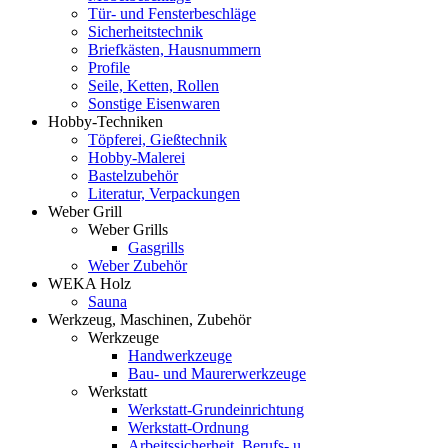
Tür- und Fensterbeschläge
Sicherheitstechnik
Briefkästen, Hausnummern
Profile
Seile, Ketten, Rollen
Sonstige Eisenwaren
Hobby-Techniken
Töpferei, Gießtechnik
Hobby-Malerei
Bastelzubehör
Literatur, Verpackungen
Weber Grill
Weber Grills
Gasgrills
Weber Zubehör
WEKA Holz
Sauna
Werkzeug, Maschinen, Zubehör
Werkzeuge
Handwerkzeuge
Bau- und Maurerwerkzeuge
Werkstatt
Werkstatt-Grundeinrichtung
Werkstatt-Ordnung
Arbeitssicherheit, Berufs- u.