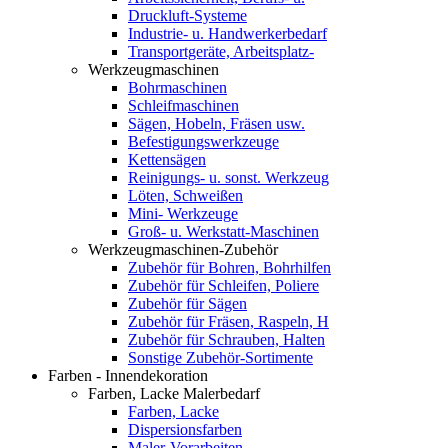
Druckluft-Systeme
Industrie- u. Handwerkerbedarf
Transportgeräte, Arbeitsplatz-
Werkzeugmaschinen
Bohrmaschinen
Schleifmaschinen
Sägen, Hobeln, Fräsen usw.
Befestigungswerkzeuge
Kettensägen
Reinigungs- u. sonst. Werkzeug
Löten, Schweißen
Mini- Werkzeuge
Groß- u. Werkstatt-Maschinen
Werkzeugmaschinen-Zubehör
Zubehör für Bohren, Bohrhilfen
Zubehör für Schleifen, Poliere
Zubehör für Sägen
Zubehör für Fräsen, Raspeln, H
Zubehör für Schrauben, Halten
Sonstige Zubehör-Sortimente
Farben - Innendekoration
Farben, Lacke Malerbedarf
Farben, Lacke
Dispersionsfarben
Maler-Vorarbeiten