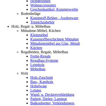
Heimtextilien
Wohnaccessoires
Geschenkartikel, Kunstgewerbe
Bodenbeläge
Kunststoff-Beläge - Auslegware
Teppichzubehör
Holz, Regal- u. Möbelbau
Mitnahme-Möbel, Küchen
Kleinmöbel
Kunststoffbeschichtete Mitnahm
Mitnahmemöbel aus Glas, Metall
Küchen
Regalböden, Regale, Möbelbau
Fertig-Regale
Regalbau-Systeme
Leimholz
Möbelbau
Holz
Holz-Zuschnitt
Bau-, Kantholz
Hobelware
Leisten
Wand- u. Deckenverkleidung
Parkett, Dielen, Laminat
Balkonbretter, Verkleidungen,