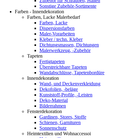
Zubehör für Schrauben, Halten
Sonstige Zubehör-Sortimente
Farben - Innendekoration
Farben, Lacke Malerbedarf
Farben, Lacke
Dispersionsfarben
Maler-Vorarbeiten
Kleber / techn. Kleber
Dichtungsmassen, Dichtungen
Malerwerkzeug, -Zubehör
Tapeten
Fertigtapeten
Überstreichbare Tapeten
Wandabschlüsse, Tapetenbordüre
Innendekoration
Wand- und Deckenverkleidung
Dekofolien, -beläge
Kunststoff-Profile, -Leisten
Deko-Material
Bilderrahmen
Fensterdekoration
Gardinen, Stores, Stoffe
Schienen, Garnituren
Sonnenschutz
Heimtextilien und Wohnaccessoi