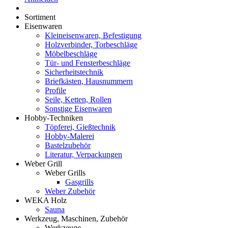
Sortiment
Eisenwaren
Kleineisenwaren, Befestigung
Holzverbinder, Torbeschläge
Möbelbeschläge
Tür- und Fensterbeschläge
Sicherheitstechnik
Briefkästen, Hausnummern
Profile
Seile, Ketten, Rollen
Sonstige Eisenwaren
Hobby-Techniken
Töpferei, Gießtechnik
Hobby-Malerei
Bastelzubehör
Literatur, Verpackungen
Weber Grill
Weber Grills
Gasgrills
Weber Zubehör
WEKA Holz
Sauna
Werkzeug, Maschinen, Zubehör
Werkzeuge