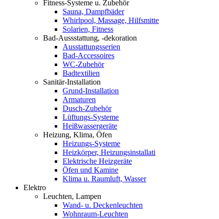
Fitness-Systeme u. Zubehör
Sauna, Dampfbäder
Whirlpool, Massage, Hilfsmitte
Solarien, Fitness
Bad-Aussstattung, -dekoration
Ausstattungsserien
Bad-Accessoires
WC-Zubehör
Badtextilien
Sanitär-Installation
Grund-Installation
Armaturen
Dusch-Zubehör
Lüftungs-Systeme
Heißwassergeräte
Heizung, Klima, Öfen
Heizungs-Systeme
Heizkörper, Heizungsinstallati
Elektrische Heizgeräte
Öfen und Kamine
Klima u. Raumluft, Wasser
Elektro
Leuchten, Lampen
Wand- u. Deckenleuchten
Wohnraum-Leuchten