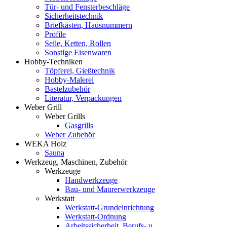
Tür- und Fensterbeschläge
Sicherheitstechnik
Briefkästen, Hausnummern
Profile
Seile, Ketten, Rollen
Sonstige Eisenwaren
Hobby-Techniken
Töpferei, Gießtechnik
Hobby-Malerei
Bastelzubehör
Literatur, Verpackungen
Weber Grill
Weber Grills
Gasgrills
Weber Zubehör
WEKA Holz
Sauna
Werkzeug, Maschinen, Zubehör
Werkzeuge
Handwerkzeuge
Bau- und Maurerwerkzeuge
Werkstatt
Werkstatt-Grundeinrichtung
Werkstatt-Ordnung
Arbeitssicherheit, Berufs- u.