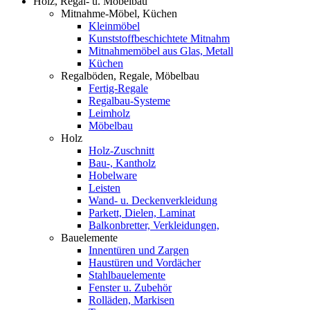
Holz, Regal- u. Möbelbau
Mitnahme-Möbel, Küchen
Kleinmöbel
Kunststoffbeschichtete Mitnahm
Mitnahmemöbel aus Glas, Metall
Küchen
Regalböden, Regale, Möbelbau
Fertig-Regale
Regalbau-Systeme
Leimholz
Möbelbau
Holz
Holz-Zuschnitt
Bau-, Kantholz
Hobelware
Leisten
Wand- u. Deckenverkleidung
Parkett, Dielen, Laminat
Balkonbretter, Verkleidungen,
Bauelemente
Innentüren und Zargen
Haustüren und Vordächer
Stahlbauelemente
Fenster u. Zubehör
Rolläden, Markisen