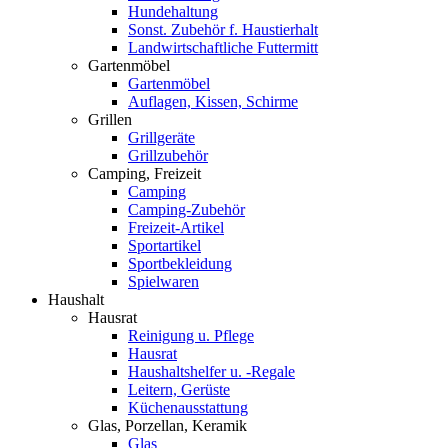
Hundehaltung
Sonst. Zubehör f. Haustierhalt
Landwirtschaftliche Futtermitt
Gartenmöbel
Gartenmöbel
Auflagen, Kissen, Schirme
Grillen
Grillgeräte
Grillzubehör
Camping, Freizeit
Camping
Camping-Zubehör
Freizeit-Artikel
Sportartikel
Sportbekleidung
Spielwaren
Haushalt
Hausrat
Reinigung u. Pflege
Hausrat
Haushaltshelfer u. -Regale
Leitern, Gerüste
Küchenausstattung
Glas, Porzellan, Keramik
Glas