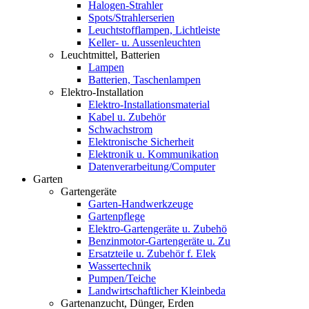
Halogen-Strahler
Spots/Strahlerserien
Leuchtstofflampen, Lichtleiste
Keller- u. Aussenleuchten
Leuchtmittel, Batterien
Lampen
Batterien, Taschenlampen
Elektro-Installation
Elektro-Installationsmaterial
Kabel u. Zubehör
Schwachstrom
Elektronische Sicherheit
Elektronik u. Kommunikation
Datenverarbeitung/Computer
Garten
Gartengeräte
Garten-Handwerkzeuge
Gartenpflege
Elektro-Gartengeräte u. Zubehö
Benzinmotor-Gartengeräte u. Zu
Ersatzteile u. Zubehör f. Elek
Wassertechnik
Pumpen/Teiche
Landwirtschaftlicher Kleinbeda
Gartenanzucht, Dünger, Erden