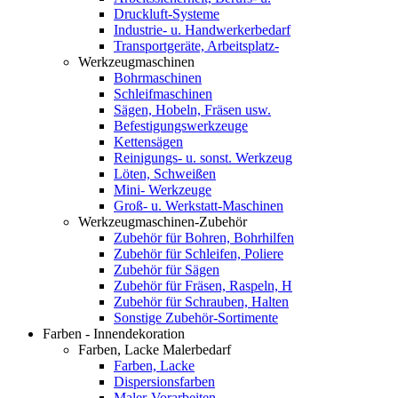
Druckluft-Systeme
Industrie- u. Handwerkerbedarf
Transportgeräte, Arbeitsplatz-
Werkzeugmaschinen
Bohrmaschinen
Schleifmaschinen
Sägen, Hobeln, Fräsen usw.
Befestigungswerkzeuge
Kettensägen
Reinigungs- u. sonst. Werkzeug
Löten, Schweißen
Mini- Werkzeuge
Groß- u. Werkstatt-Maschinen
Werkzeugmaschinen-Zubehör
Zubehör für Bohren, Bohrhilfen
Zubehör für Schleifen, Poliere
Zubehör für Sägen
Zubehör für Fräsen, Raspeln, H
Zubehör für Schrauben, Halten
Sonstige Zubehör-Sortimente
Farben - Innendekoration
Farben, Lacke Malerbedarf
Farben, Lacke
Dispersionsfarben
Maler-Vorarbeiten