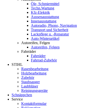
Öle, Schmiermittel
Techn.Wartung
Kfz-Elektrik
Aussenausstattung
Innenausstattung
Autoradio, Phono, Navigation
Transport und Sicherheit
Lackpflege u. -Reparatur
Auto-Winterartikel
Autoreifen, Felgen
Autoreifen, Felgen
Fahrräder
Fahrräder
Fahrrad-Zubehör
STIHL
Rasenbearbeitung
Holzbearbeitung
Zubehör
Staubsauger
Laubbläser
Reinigungsgeräte
Schnäppchen
Service
Kontaktformular
Reklamation