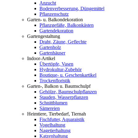
Anzucht
Bodenverbesserung, Düngemittel
Pflanzenschutz
Garten- u. Balkondekoration
Pflanzgefäße, Balkonkästen
Gartendekoration
Gartengestaltung
Draht, Zäune, Geflechte
Gartenholz
Gartenhäuser
Indoor-Artikel
Übertöpfe, Vasen
Hydrokultur-Zubehör
Boutique- u. Geschenkartikel
Trockenfloristik
Garten-, Balkon u. Baumschulpf
Gehölze, Baumschulpflanzen
Stauden, Wasserpflanzen
Schnittblumen
Sämereien
Heimtiere, Tierbedarf, Tiernah
Fischfutter, Aquaraistik
Vogelhaltung
Nagetierhaltung
Katzenhaltung