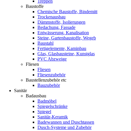
Treppen
Baustoffe
Chemische Baustoffe, Bindemitt
Trockenausbau
Dämmstoffe, Isolierungen
Bedachung, Fassade
Entwässerung, Kanalisation
Steine, Gartenbaustoffe, Wegeb
Baustahl
Fertigelemente, Kaminbau
Glas, Glasbausteine, Kunstglas
PVC Abzweige
Fliesen
Fliesen
Fliesenzubehör
Baustellenzubehör etc
Bauzubehör
Sanitär
Badausbau
Badmöbel
Spiegelschränke
Spiegel
Sanitär-Keramik
Badewannen und Duschtassen
Dusch-Systeme und Zubehör