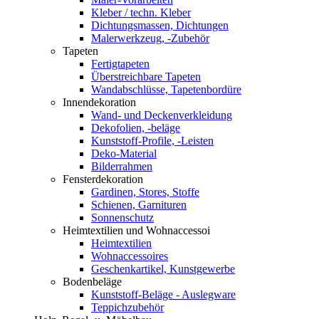
Kleber / techn. Kleber
Dichtungsmassen, Dichtungen
Malerwerkzeug, -Zubehör
Tapeten
Fertigtapeten
Überstreichbare Tapeten
Wandabschlüsse, Tapetenbordüre
Innendekoration
Wand- und Deckenverkleidung
Dekofolien, -beläge
Kunststoff-Profile, -Leisten
Deko-Material
Bilderrahmen
Fensterdekoration
Gardinen, Stores, Stoffe
Schienen, Garnituren
Sonnenschutz
Heimtextilien und Wohnaccessoi
Heimtextilien
Wohnaccessoires
Geschenkartikel, Kunstgewerbe
Bodenbeläge
Kunststoff-Beläge - Auslegware
Teppichzubehör