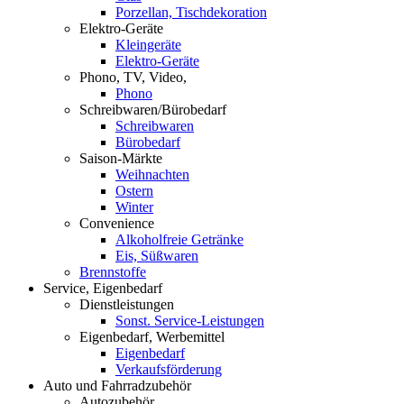
Porzellan, Tischdekoration
Elektro-Geräte
Kleingeräte
Elektro-Geräte
Phono, TV, Video,
Phono
Schreibwaren/Bürobedarf
Schreibwaren
Bürobedarf
Saison-Märkte
Weihnachten
Ostern
Winter
Convenience
Alkoholfreie Getränke
Eis, Süßwaren
Brennstoffe
Service, Eigenbedarf
Dienstleistungen
Sonst. Service-Leistungen
Eigenbedarf, Werbemittel
Eigenbedarf
Verkaufsförderung
Auto und Fahrradzubehör
Autozubehör